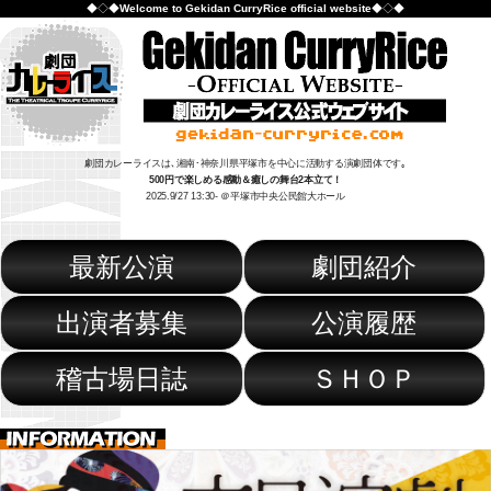
◆◇◆
Welcome to Gekidan CurryRice official website
◆◇◆
劇団カレーライスは､湘南･神奈川県平塚市を中心に活動する演劇団体です｡
500円で楽しめる感動＆癒しの舞台2本立て！
2025.9/27 13:30- ＠平塚市中央公民館大ホール
最新公演
劇団紹介
出演者募集
公演履歴
稽古場日誌
ＳＨＯＰ